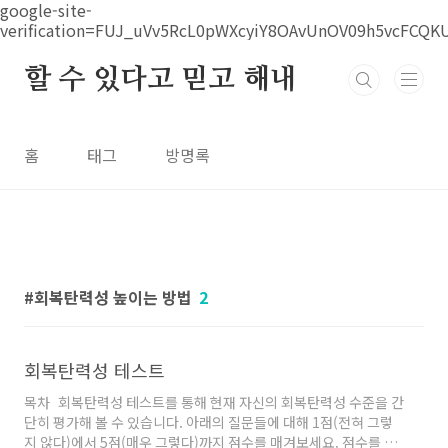
본문 바로가기
google-site-
verification=FUJ_uVv5RcL0pWXcyiY8OAvUnOV09h5vcFCQK
할 수 있다고 믿고 해내
홈
태그
방명록
회복탄력성 높이는 방법
2
회복탄력성 테스트
목차 회복탄력성 테스트를 통해 현재 자신의 회복탄력성 수준을 간
단히 평가해 볼 수 있습니다. 아래의 질문들에 대해 1점(전혀 그렇
지 않다)에서 5점(매우 그렇다)까지 점수를 매겨보세요. 점수를 합