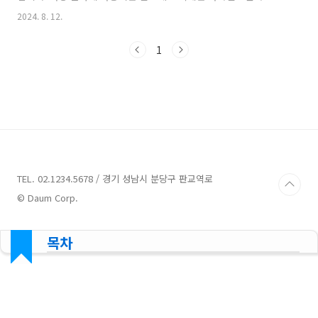
(Sodium Hypochlorite)입니다. 차아염소산나트륨 (NaOCl): 상
2024. 8. 12.
업적으로 판매되는 염소계 표백제의 주성분입니다. 물에 녹으면 차
아염소산(Hypochlorous Acid)으로 변하며, 이 물질이 강력한 산
1
화제와 살균제로 작용합니다.형태: 액체 형태로 가장 일반적으로 사
용되며, 일부 제품은 고체 형태로도 제공됩니다.주요 용도표백섬유
의 색상을 밝게 하고 얼룩을 제거하는 데 사용됩니다. 세탁용 세제
나 가정용 표백제에 포함되어 있는 경우가 많습니다.살균 및 소독병
원, 식품 산업, 수영장 등에서 세균과 바이러스..
TEL. 02.1234.5678 / 경기 성남시 분당구 판교역로
© Daum Corp.
목차