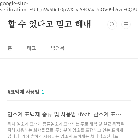
본문 바로가기
google-site-
verification=FUJ_uVv5RcL0pWXcyiY8OAvUnOV09h5vcFCQK
할 수 있다고 믿고 해내
홈
태그
방명록
표백제 사용법
1
염소계 표백제 종류 및 사용법 (feat. 산소계 표백제)
목차 염소계 표백제 종류염소계 표백제는 주로 세척 및 살균 목적을
위해 사용하는 화학물질로, 주성분이 염소를 포함하고 있는 표백제
입니다. 가장 흔하게 사용되는 염소계 표백제는 차아염소산나트륨