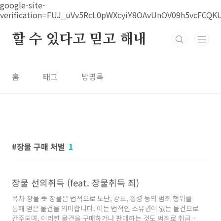
본문 바로가기
google-site-
verification=FUJ_uVv5RcL0pWXcyiY8OAvUnOV09h5vcFCQK
할 수 있다고 믿고 해내
홈
태그
방명록
장물 구매 처벌
1
장물 선의취득 (feat. 장물취득 죄)
목차 장물 뜻 장물은 법적으로 도난, 강도, 횡령 등의 범죄 행위를
통해 얻은 물건을 의미합니다. 이는 법적인 소유권이 없는 물건으로
간주되며, 이러한 물건을 구매하거나 판매하는 것도 범죄로 취급됩