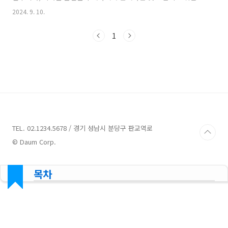
니다. 예를 들어, 누군가가 훔친 물건을 다른 사람에게 팔거나, 훔친
2024. 9. 10.
물건임을 알고도 구매하는 경우, 장물 취득죄에 해당할 수 있습니
다. 예시도난 자전거: A가 B의 자전거를 훔쳤고, C가 그것이 도난
1
자전거임을 알면서도 싸게 구매했다면, C는 장물취득죄에 해당합
니다.절도 핸드백: 한 사람이 상점에서 핸드백을 훔쳐 다른 사람에
게 팔았을 때, 그 구매자가 그것이 도난품임을 알았다면, 그 핸드백
은 장물로 간주됩니다.도난 전자기기: 누군가가 전자상가에서 비싼
전자기기를 훔쳐 중고 거래 사이트에 싸게 올려놓았고, 구매..
TEL. 02.1234.5678 / 경기 성남시 분당구 판교역로
© Daum Corp.
목차