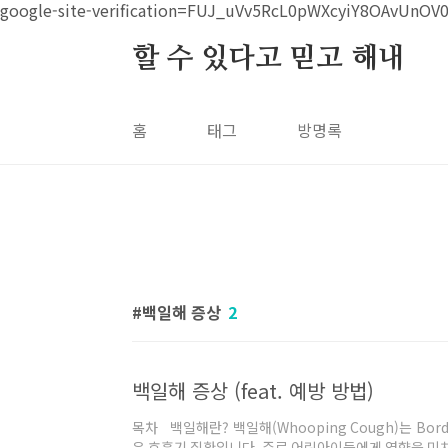
본문 바로가기
google-site-verification=FUJ_uVv5RcL0pWXcyiY8OAvUnOV
할 수 있다고 믿고 해내
홈
태그
방명록
백일해 증상
2
백일해 증상 (feat. 예방 방법)
목차 백일해란? 백일해(Whooping Cough)는 Bord
은 호흡기 질환입니다. 주로 어린아이들에게 영향을 미치