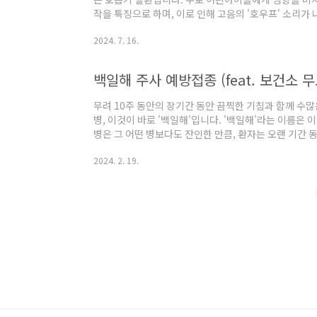
작을 특징으로 하며, 이로 인해 고음의 '호우프' 소리가
에 따라 특징적인 기침 발작이 나타납니다. 기침이나 재
2024. 7. 16.
합니다. 백일해의 예방과 조기 치료를 통해 건강을 지키는 것이
된 사람의 기침이나 재채기를 통해 공기 중으로 전파됩니
백일해 주사 예방접종 (feat. 보건소 
무려 10주 동안의 장기간 동안 끔찍한 기침과 함께 수
병, 이것이 바로 '백일해'입니다. '백일해'라는 이름은
병은 그 어떤 병보다도 잔인한 만큼, 환자는 오랜 기간 
백일해는 과학적 명칭으로 보르데텔라 백일해균(Bordetel
2024. 2. 19.
다. 이 질환은 '흡'이라는 소리를 동반하는 발작, 구토 
이 질환은 연령이 어릴수록 사망률이 높아, 특히 1세 미