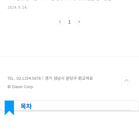
습니다. 그러면 그 사람은 교도소에 들어가서 자유롭게 밖을 다닐
2024. 9. 24.
수 없고, 거기서 정해진 일을 하면서 형을 마칠 때까지 살아야 해
요. 징역형은 그냥 가둬두는 것이 아니라, 일도 시키면서 죄에 대한
1
반성을 하게 만들고, 나중에 사회로 돌아왔을 때 다시 범죄를 저지
르지 않도록 돕기 위한 목적도 있어요. 징역 2년 구형"징역 2년 구
형"이란 검사가 재판 중에 피고인에게 징역 2년의 형벌을 내려달라
고 요청하는 것을 의미합니다. 구형은 재판에서 판사가 형을 최종
선고하기 전에, 검사가 사건을 조사한 결과에 따라 피고인에..
TEL. 02.1234.5678 / 경기 성남시 분당구 판교역로
© Daum Corp.
목차