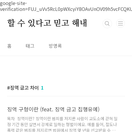
본문 바로가기
google-site-
verification=FUJ_uVv5RcL0pWXcyiY8OAvUnOV09h5vcFCQK
할 수 있다고 믿고 해내
홈
태그
방명록
징역 금고 차이
1
징역 구형이란 (feat. 징역 금고 집행유예)
목차 징역이란? 징역이란 범죄를 저지른 사람이 교도소에 갇혀 일
정 기간 동안 살면서 강제로 일하는 형벌이에요. 예를 들어, 절도나
폭력 같은 범죄를 저지르면 법원에서 징역 몇 년을 선고받을 수 있