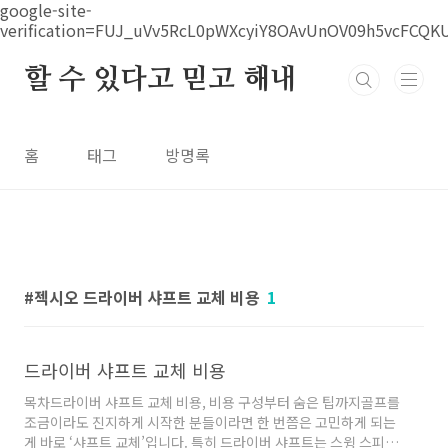
본문 바로가기
google-site-
verification=FUJ_uVv5RcL0pWXcyiY8OAvUnOV09h5vcFCQK
할 수 있다고 믿고 해내
홈
태그
방명록
젝시오 드라이버 샤프트 교체 비용
1
드라이버 샤프트 교체 비용
목차드라이버 샤프트 교체 비용, 비용 구성부터 숨은 팁까지골프를
조금이라도 진지하게 시작한 분들이라면 한 번쯤은 고민하게 되는
게 바로 ‘샤프트 교체’입니다. 특히 드라이버 샤프트는 스윙 스피드,