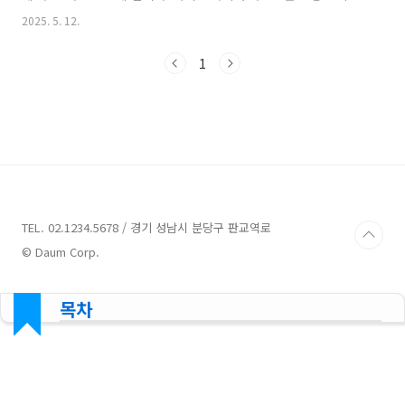
탄도, 스핀량에 따라 타구질이 크게 달라지기 때문에 본인에게 맞는
2025. 5. 12.
스펙으로 교체하는 것이 퍼포먼스를 높이는 데 중요합니다. 하지만
가격이 얼마나 드는지, 어디에서 어떻게 교체해야 할지 막막한 분들
1
이 많습니다. 이번 글에서는 드라이버 샤프트 교체 시 실제로 드는
비용을 수치 기반으로 정리했습니다. 1. 드라이버 샤프트 교체 시 총
비용 구조샤프트 교체 비용은 아래 3가지로 나뉩니다.항목비용 범
위설명샤프트 본체50,000원 ~ 300,000원 이상국산 저가형부터
후지쿠라, 텐세이, 투어AD 같은 고급 수입 샤프트까지..
TEL. 02.1234.5678 / 경기 성남시 분당구 판교역로
© Daum Corp.
목차