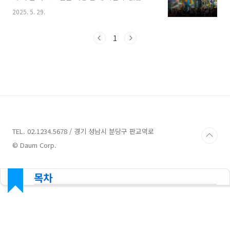
스, 바로 돈키호테다. 가격은 저렴하고 면세까지
2025. 5. 29.
가능하니, 한국에서 비싸서 망설였던 물건들도
부담 없이 구매할 수 있다. 여행 전 미리 돈키호테
쇼핑 리스트만 챙겨가면, 후회 없는 소비가 가능
1
하다.목차일본 돈키호테 쇼핑이 인기 있는 이유
카테고리별 인기 쇼핑 품목쇼핑 시 주의사항할인
쿠폰 링크 + 총정리일본 돈키호테 쇼핑이 인기 있
는 이유면세 + 추가 할인: 10% 소비세 면제 +
5% 할인쿠폰 적용 가능24시간 영업 지점 다수:
여행 일정 마무리 후 마지막 쇼핑 가능관광객 맞
춤 품목 다수: 한국인이 많이 찾는 건강식품, 화장
품, 전자기기 한 곳에 집약카드..
TEL. 02.1234.5678 / 경기 성남시 분당구 판교역로
© Daum Corp.
목차