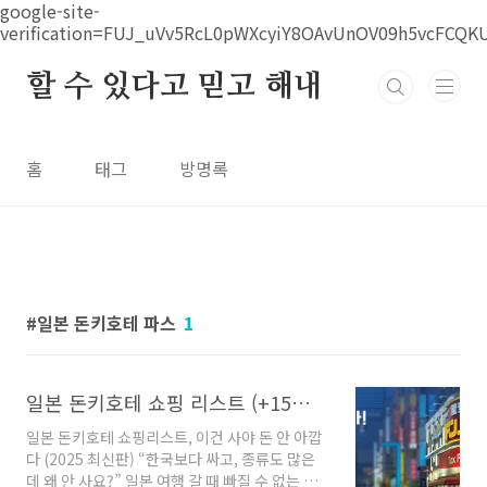
본문 바로가기
google-site-
verification=FUJ_uVv5RcL0pWXcyiY8OAvUnOV09h5vcFCQK
할 수 있다고 믿고 해내
홈
태그
방명록
일본 돈키호테 파스
1
일본 돈키호테 쇼핑 리스트 (+15% 할인쿠폰 받아가세요)
일본 돈키호테 쇼핑리스트, 이건 사야 돈 안 아깝
다 (2025 최신판) “한국보다 싸고, 종류도 많은
데 왜 안 사요?” 일본 여행 갈 때 빠질 수 없는 코