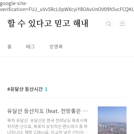
본문 바로가기
google-site-
verification=FUJ_uVv5RcL0pWXcyiY8OAvUnOV09h5vcFCQK
할 수 있다고 믿고 해내
홈
태그
방명록
유달산 등산시간
1
유달산 등산지도 (feat. 전망좋은 코스)
목차 유달산 유달산은 한국 전라남도 목포시에
위치한 산으로, 목포의 상징적인 랜드마크 중 하
나입니다. 해발 228m로, 비교적 낮은 산이지만