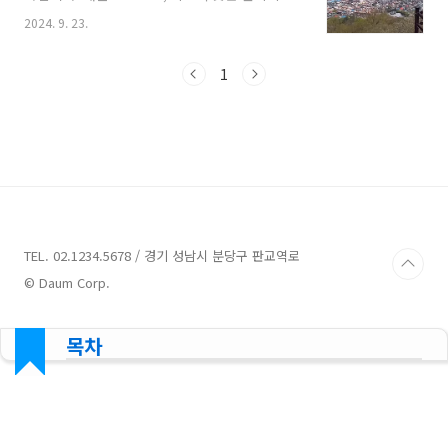
전망이 뛰어나 목포 시내와 바다를 한눈에 볼 수
2024. 9. 23.
있습니다. 유달산은 특히 봄에 벚꽃이 만개할
때 많은 관광객이 찾으며, 등산로와 공원이 잘 조
성되어 있어 산책이나 가벼운 등산을 즐기기에
1
좋습니다. 산의 이름은 '유달'이라는 말이 '유달
리 높다'는 의미에서 유래되었다고 전해집니
다. 유달산 등산시간유달산의 등산 시간은 보통
약 30분에서 1시간 정도 소요됩니다. 등산로는
비교적 쉬운 편이라 초보자도 쉽게 오를 수 있습
니다. 정상에 도착하면 멋진 경치를 감상할 수 있
으며, 정상에서의 휴식도 즐길 수 있습니다. 다만,
개인의 체력이나 속도에 따라 시간이 달라질 수 ..
TEL. 02.1234.5678 / 경기 성남시 분당구 판교역로
© Daum Corp.
목차