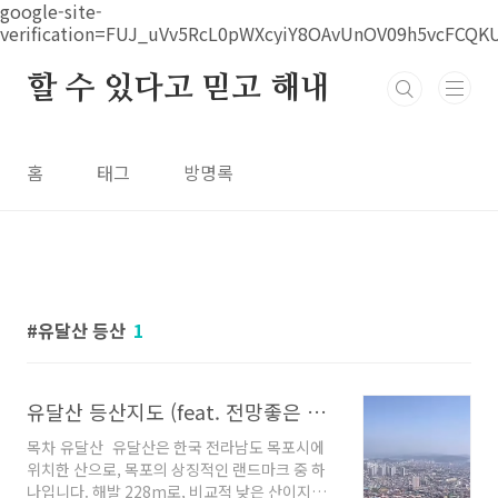
본문 바로가기
google-site-
verification=FUJ_uVv5RcL0pWXcyiY8OAvUnOV09h5vcFCQK
할 수 있다고 믿고 해내
홈
태그
방명록
유달산 등산
1
유달산 등산지도 (feat. 전망좋은 코스)
목차 유달산 유달산은 한국 전라남도 목포시에
위치한 산으로, 목포의 상징적인 랜드마크 중 하
나입니다. 해발 228m로, 비교적 낮은 산이지만