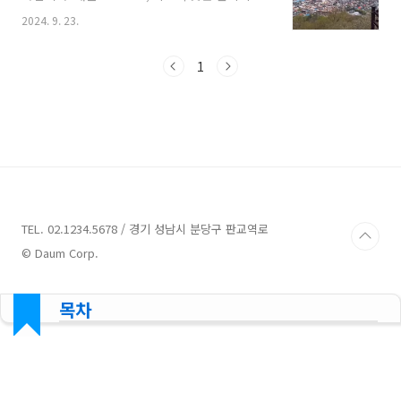
전망이 뛰어나 목포 시내와 바다를 한눈에 볼 수
2024. 9. 23.
있습니다. 유달산은 특히 봄에 벚꽃이 만개할
때 많은 관광객이 찾으며, 등산로와 공원이 잘 조
성되어 있어 산책이나 가벼운 등산을 즐기기에
1
좋습니다. 산의 이름은 '유달'이라는 말이 '유달
리 높다'는 의미에서 유래되었다고 전해집니
다. 유달산 등산시간유달산의 등산 시간은 보통
약 30분에서 1시간 정도 소요됩니다. 등산로는
비교적 쉬운 편이라 초보자도 쉽게 오를 수 있습
니다. 정상에 도착하면 멋진 경치를 감상할 수 있
으며, 정상에서의 휴식도 즐길 수 있습니다. 다만,
개인의 체력이나 속도에 따라 시간이 달라질 수 ..
TEL. 02.1234.5678 / 경기 성남시 분당구 판교역로
© Daum Corp.
목차