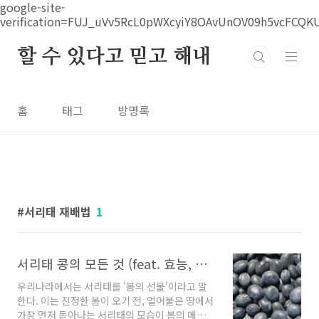
본문 바로가기
google-site-
verification=FUJ_uVv5RcL0pWXcyiY8OAvUnOV09h5vcFCQK
할 수 있다고 믿고 해내
홈
태그
방명록
서리태 재배법
1
서리태 콩의 모든 것 (feat. 효능, 2배 수확방법)
우리나라에서는 서리태를 '봄의 선물'이라고 말
한다. 이는 진정한 봄이 오기 전, 얼어붙은 땅에서
가장 먼저 돋아나는 서리태의 모습이 봄의 메시