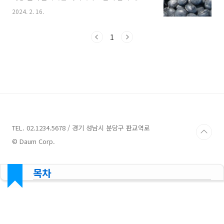
지를 전달하기 때문이다. 서리태의 음식으로서의
2024. 2. 16.
가치 서리태는 그 자체로도 맛있는 식재료이지
만, 다양한 요리에 활용할 수 있습니다. 서리태를
이용한 전, 국, 찜 등 다양한 요리법이 있으며, 이
1
를 활용하면 건강과 맛을 동시에 즐길 수 있습니
다. 서리태 효능 서리태는 칼슘, 철분, 비타민A,
비타민C 등이 풍부하게 들어있어서 영양제로도
손색이 없습니다. 특히, 비타민 C의 함량은 레몬
의 3배나 된다고 알려져 있습니다. 이 외에도 단
백질, 식이섬유, 아미노산 등 다양한 영양소가 함
유되어 있어 건강에 좋다고 합니다. 서리태의 건
강에 대한 효능 서리태는 눈 건강에 좋은 루테..
TEL. 02.1234.5678 / 경기 성남시 분당구 판교역로
© Daum Corp.
목차