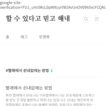
본문 바로가기
google-site-
verification=FUJ_uVv5RcL0pWXcyiY8OAvUnOV09h5vcFCQK
할 수 있다고 믿고 해내
홈
태그
방명록
빨래에서 쉰내없애는 방법
1
빨래에서 쉰내없애는 방법
목차 빨래에서 쉰내 나는 이유빨래에서 나는 쉰내 때문에 스트레스
를 받는 건 정말 불편하고 짜증나는 일입니다. 쉰내는 깨끗하게 세
탁했음에도 옷에서 나는 불쾌한 냄새로, 옷을 다시 세탁해야 하는