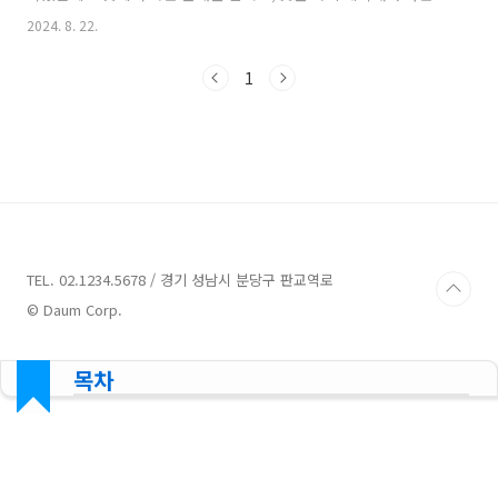
번거로움뿐 아니라, 냄새가 쉽게 사라지지 않기 때문에 심리적으로
2024. 8. 22.
도 스트레스를 줄 수 있습니다. 빨래에서 쉰내가 나는 주된 이유는
세균과 곰팡이의 번식 때문입니다. 장마철에 특히 습기와 더운 환경
1
에서 쉽게 번식하며, 특히 다음과 같은 상황에서 발생할 수 있습니
다. 제대로 건조되지 않은 빨래세탁 후 빨래가 충분히 건조되지 않
으면 남아 있는 습기로 인해 세균이 번식하기 쉽습니다. 이 과정에
서 불쾌한 냄새를 발생시키는 물질이 생성됩니다.세탁물의 잔류 습
기세탁 후 세탁물을 바로 건조하지 않고 세탁기 안에 오랫동안 방치
하면,..
TEL. 02.1234.5678 / 경기 성남시 분당구 판교역로
© Daum Corp.
목차