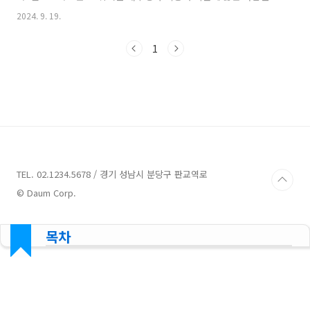
선호하는 잔디입니다. 벤트그라스는 일반적으로 저온에 강한 특성
2024. 9. 19.
과 높은 질감, 밀도, 초록색의 아름다움을 가지고 있어요. 벤트그라
스의 특징생육 조건벤트그라스는 보통 서늘한 기후에서 잘 자라는
1
풀로 알려져 있으며, 고온에서는 생육이 다소 저하될 수 있습니다.
그러나 현대의 벤트그라스 품종들은 다양한 기후 조건에 적응할 수
있는 능력을 가지고 있습니다.관리벤트그라스는 비교적 세심한 관
리가 필요한 품종입니다. 주기적인 비료 주기, 적절한 관수 및 잔디
깎기 등의 관리가 필요합니다. 벤트그라스는 과도한 수분이나 건조
한..
TEL. 02.1234.5678 / 경기 성남시 분당구 판교역로
© Daum Corp.
목차