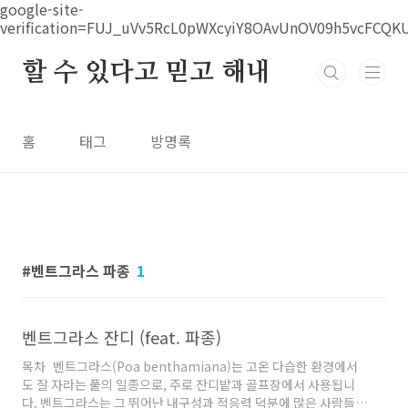
본문 바로가기
google-site-
verification=FUJ_uVv5RcL0pWXcyiY8OAvUnOV09h5vcFCQK
할 수 있다고 믿고 해내
홈
태그
방명록
벤트그라스 파종
1
벤트그라스 잔디 (feat. 파종)
목차 벤트그라스(Poa benthamiana)는 고온 다습한 환경에서
도 잘 자라는 풀의 일종으로, 주로 잔디밭과 골프장에서 사용됩니
다. 벤트그라스는 그 뛰어난 내구성과 적응력 덕분에 많은 사람들이