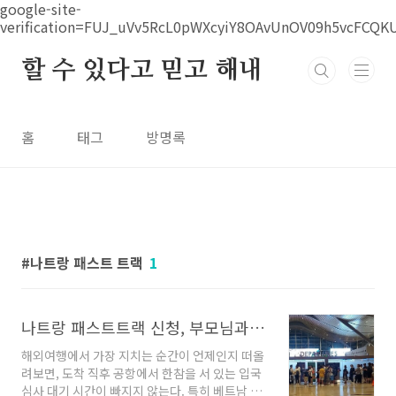
본문 바로가기
google-site-
verification=FUJ_uVv5RcL0pWXcyiY8OAvUnOV09h5vcFCQK
할 수 있다고 믿고 해내
홈
태그
방명록
나트랑 패스트 트랙
1
나트랑 패스트트랙 신청, 부모님과 나트랑 간다면 필수
해외여행에서 가장 지치는 순간이 언제인지 떠올
려보면, 도착 직후 공항에서 한참을 서 있는 입국
심사 대기 시간이 빠지지 않는다. 특히 베트남 냐