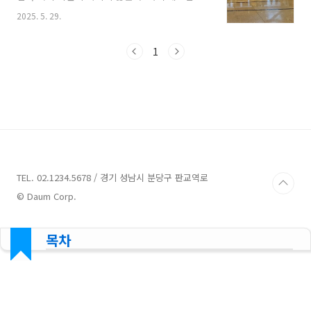
짱의 깜란 국제공항(CXR)은 입국 대기줄이 길기
2025. 5. 29.
로 유명하다. 실제 후기를 보면 입국심사에만 평
균 40분~1시간 이상 소요된다는 경험이 흔하다.
이번 냐짱 여행에서 나는 이 문제를 사전에 차단
1
하기 위해 ‘깜란 공항 VIP 입국 패스트트랙 서비
스’를 선택했다. 결과는 한 마디로 말해, 비용 대
비 만족도 최고였다.깜란 공항 VIP 입국 패스트트
랙이란?▶ 나트랑 깜란 공항 VIP 입국 패스트트
랙 바로 예약하러 가기 [패스트트랙] 나트랑 깜란
공항 VIP 입국 패스트트랙(국제선)[패스트트랙]
나트랑 깜란공항 VIP 입국 패스트트랙(국제선)의
후기, 가격을 확인하고, 지금..
TEL. 02.1234.5678 / 경기 성남시 분당구 판교역로
© Daum Corp.
목차