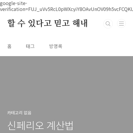
본문 바로가기
google-site-
verification=FUJ_uVv5RcL0pWXcyiY8OAvUnOV09h5vcFCQK
할 수 있다고 믿고 해내
홈
태그
방명록
카테고리 없음
신페리오 계산법