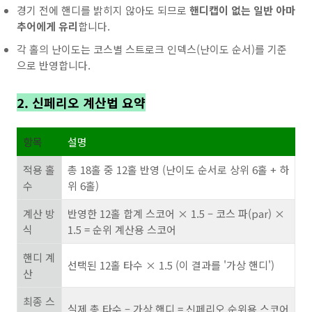
경기 전에 핸디를 밝히지 않아도 되므로
핸디캡이 없는 일반 아마
추어에게 유리
합니다.
각 홀의 난이도는 코스별 스트로크 인덱스(난이도 순서)를 기준
으로 반영합니다.
2. 신페리오 계산법 요약
항목
설명
적용 홀
총 18홀 중 12홀 반영 (난이도 순서로 상위 6홀 + 하
수
위 6홀)
계산 방
반영한 12홀 합계 스코어 × 1.5 – 코스 파(par) ×
식
1.5 = 순위 계산용 스코어
핸디 계
선택된 12홀 타수 × 1.5 (이 결과를 '가상 핸디')
산
최종 스
실제 총 타수 – 가상 핸디 = 신페리오 순위용 스코어