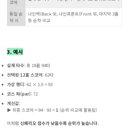
코어
동일 순
나인백(Back 9), 나인프론트(Front 9), 마지막 3홀
위 시
등 순차 비교
3. 예시
실제 타수
: 총 18홀 94타
선택된 12홀 스코어
: 62타
가상 핸디
: 62 × 1.5 = 93
코스 파(par)
: 72
계산값
:
▶ 최종 스코어 = 94 - 93 =
1
(순위 비교에 활용됨)
이처럼
신페리오 점수가 낮을수록 순위가 높습니다
.